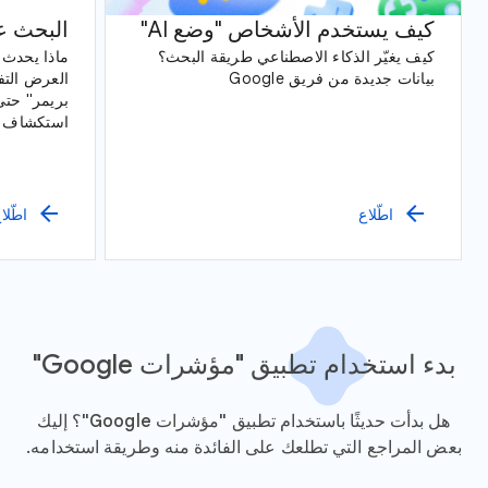
كيف يستخدم الأشخاص "وضع AI"
البحث ع
كيف يغيّر الذكاء الاصطناعي طريقة البحث؟
ماذا يحدث ع
بيانات جديدة من فريق Google
العرض التفا
بريمر" حتى
مراقبة الطي
arrow_back
arrow_back
اطّلاع
اطّلا
بدء استخدام تطبيق "مؤشرات Google"
هل بدأت حديثًا باستخدام تطبيق "مؤشرات Google"؟ إليك
بعض المراجع التي تطلعك على الفائدة منه وطريقة استخدامه.